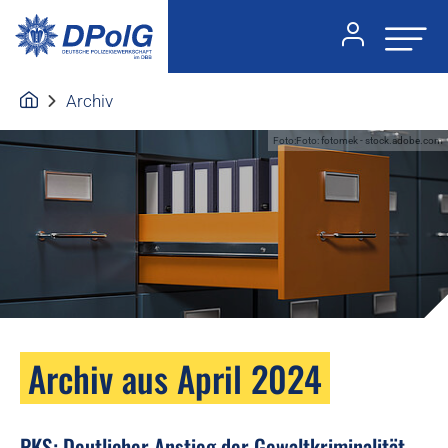
Archiv
Foto:Foto: fotomek - stock.adobe.com
Archiv aus April 2024
PKS: Deutlicher Anstieg der Gewaltkriminalität