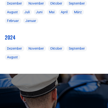
Dezember
November
Oktober
September
August
Juli
Juni
Mai
April
März
Februar
Januar
2024
Dezember
November
Oktober
September
August