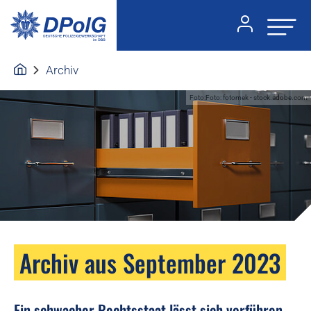
Archiv
Foto:Foto: fotomek - stock.adobe.com
Archiv aus September 2023
Ein schwacher Rechtsstaat lässt sich vorführen