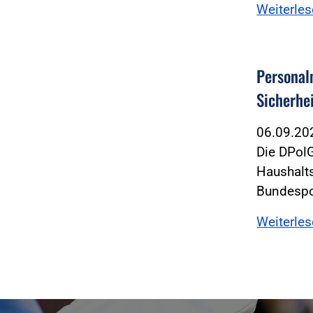
Weiterle
Personal
Sicherhei
06.09.2
Die DPolG
Haushalt
Bundespol
Weiterle