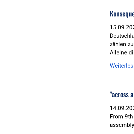
Konseque
15.09.2
Deutschl
zählen z
Alleine d
Weiterle
"across a
14.09.2
From 9th 
assembly 