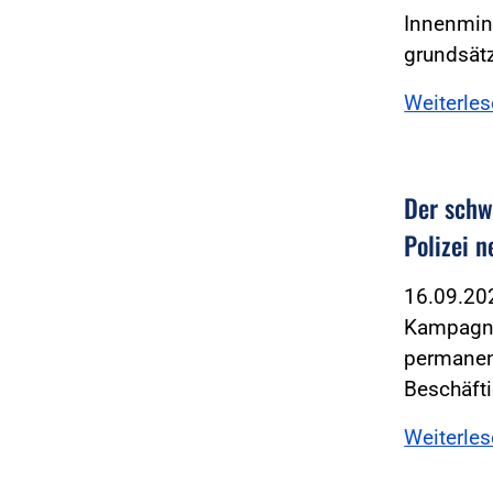
Innenmin
grundsätz
Weiterle
Der schwa
Polizei 
16.09.2
Kampagnen
permanen
Beschäfti
Weiterle