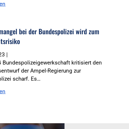
sen
mangel bei der Bundespolizei wird zum
tsrisiko
023
|
 Bundespolizeigewerkschaft kritisiert den
sentwurf der Ampel-Regierung zur
izei scharf. Es…
sen