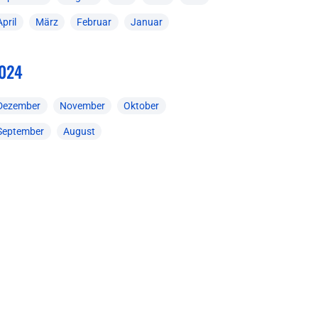
April
März
Februar
Januar
024
Dezember
November
Oktober
September
August