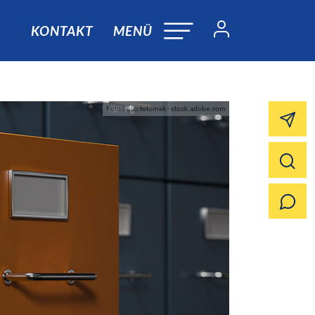
KONTAKT
MENÜ
Foto:Foto: fotomek - stock.adobe.com