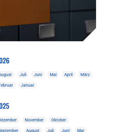
026
August
Juli
Juni
Mai
April
März
Februar
Januar
025
Dezember
November
Oktober
September
August
Juli
Juni
Mai