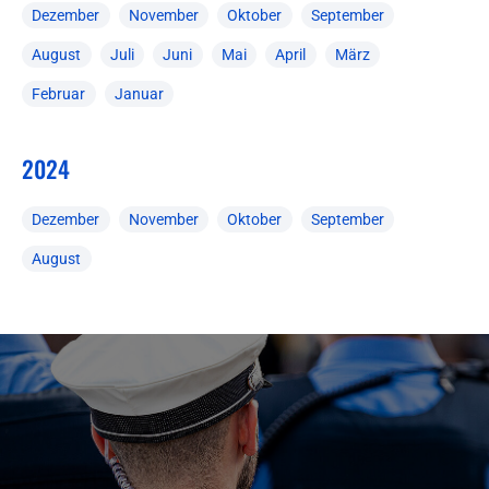
Dezember
November
Oktober
September
August
Juli
Juni
Mai
April
März
Februar
Januar
2024
Dezember
November
Oktober
September
August