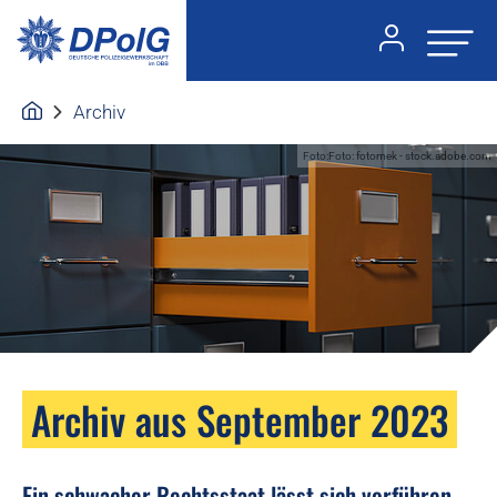
Archiv
Foto:Foto: fotomek - stock.adobe.com
Archiv aus September 2023
Ein schwacher Rechtsstaat lässt sich vorführen