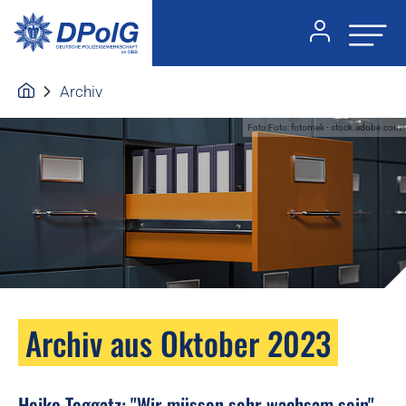
Archiv
Foto:Foto: fotomek - stock.adobe.com
Archiv aus Oktober 2023
Heiko Teggatz: "Wir müssen sehr wachsam sein"