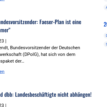
ndesvorsitzender: Faeser-Plan ist eine
2
mmer"
023
|
endt, Bundesvorsitzender der Deutschen
werkschaft (DPolG), hat sich von dem
nspaket der…
sen
d dbb: Landesbeschäftigte nicht abhängen!
023
|