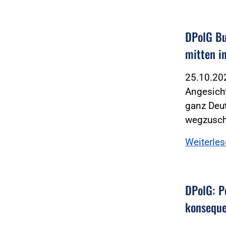
DPolG Bu
mitten i
25.10.2
Angesicht
ganz Deut
wegzusc
Weiterle
DPolG: P
konseque