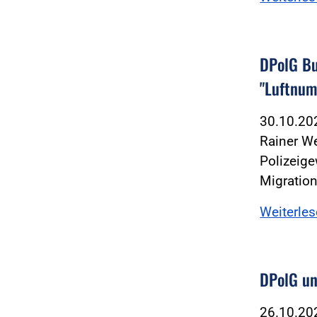
DPolG Bu
"Luftnu
30.10.2
Rainer W
Polizeige
Migratio
Weiterle
DPolG un
26.10.2