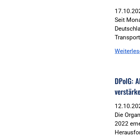
17.10.2
Seit Mona
Deutschla
Transpor
Weiterle
DPolG: A
verstärk
12.10.2
Die Organ
2022 erne
Herausfo