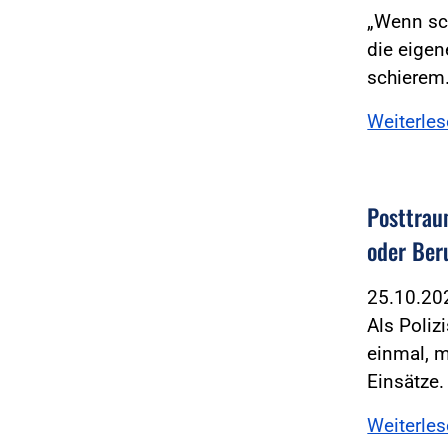
„Wenn sch
die eigen
schiere
Weiterle
Posttrau
oder Ber
25.10.2
Als Poliz
einmal, 
Einsätze.
Weiterle