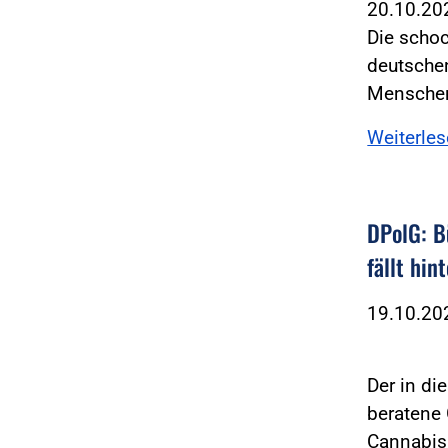
20.10.2
Die scho
deutschen
Mensche
Weiterle
DPolG: B
fällt hin
19.10.2
Der in di
beratene 
Cannabi