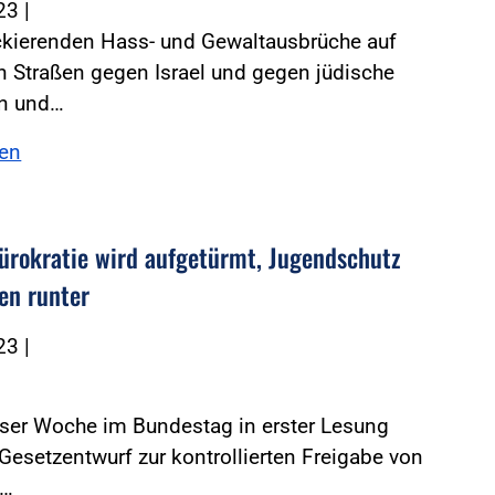
023
|
ckierenden Hass- und Gewaltausbrüche auf
 Straßen gegen Israel und gegen jüdische
n und…
sen
ürokratie wird aufgetürmt, Jugendschutz
ten runter
023
|
eser Woche im Bundestag in erster Lesung
Gesetzentwurf zur kontrollierten Freigabe von
s…