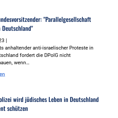
ndesvorsitzender: "Parallelgesellschaft
n Deutschland"
023
|
s anhaltender anti-israelischer Proteste in
schland fordert die DPolG nicht
hauen, wenn…
sen
olizei wird jüdisches Leben in Deutschland
nt schützen