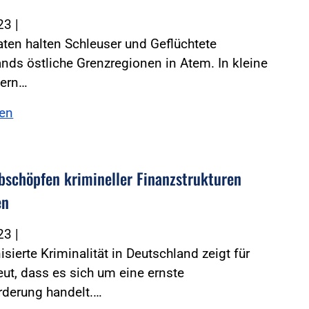
023
|
ten halten Schleuser und Geflüchtete
nds östliche Grenzregionen in Atem. In kleine
tern…
sen
bschöpfen krimineller Finanzstrukturen
en
023
|
isierte Kriminalität in Deutschland zeigt für
ut, dass es sich um eine ernste
rderung handelt.…