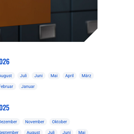
026
August
Juli
Juni
Mai
April
März
Februar
Januar
025
Dezember
November
Oktober
September
August
Juli
Juni
Mai