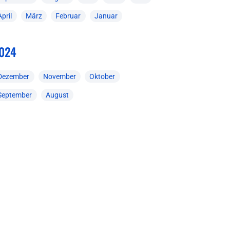
April
März
Februar
Januar
024
Dezember
November
Oktober
September
August