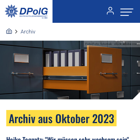
Archiv
Foto:Foto: fotomek - stock.adobe.com
Archiv aus Oktober 2023
Heiko Teggatz: "Wir müssen sehr wachsam sein"