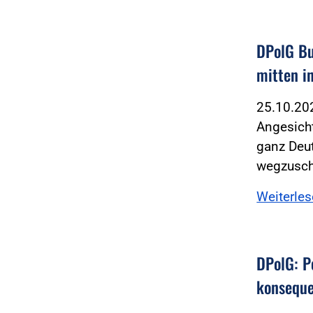
DPolG Bu
mitten i
25.10.2
Angesicht
ganz Deut
wegzusc
Weiterle
DPolG: P
konseque