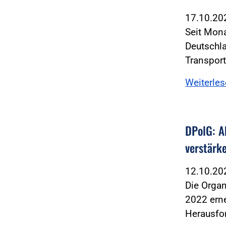
17.10.2
Seit Mona
Deutschla
Transpor
Weiterle
DPolG: A
verstärk
12.10.2
Die Organ
2022 erne
Herausfo