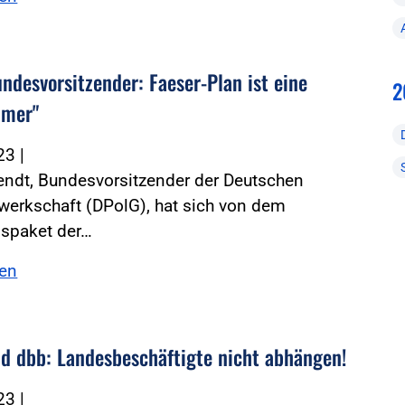
ndesvorsitzender: Faeser-Plan ist eine
2
mmer"
023
|
endt, Bundesvorsitzender der Deutschen
werkschaft (DPolG), hat sich von dem
nspaket der…
sen
d dbb: Landesbeschäftigte nicht abhängen!
023
|