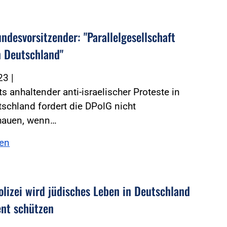
ndesvorsitzender: "Parallelgesellschaft
n Deutschland"
023
|
s anhaltender anti-israelischer Proteste in
schland fordert die DPolG nicht
hauen, wenn…
sen
olizei wird jüdisches Leben in Deutschland
nt schützen