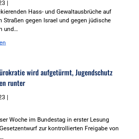
023
|
ckierenden Hass- und Gewaltausbrüche auf
 Straßen gegen Israel und gegen jüdische
n und…
sen
ürokratie wird aufgetürmt, Jugendschutz
ten runter
023
|
eser Woche im Bundestag in erster Lesung
Gesetzentwurf zur kontrollierten Freigabe von
s…