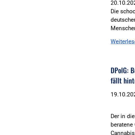
20.10.2
Die scho
deutschen
Mensche
Weiterle
DPolG: B
fällt hin
19.10.2
Der in di
beratene 
Cannabi