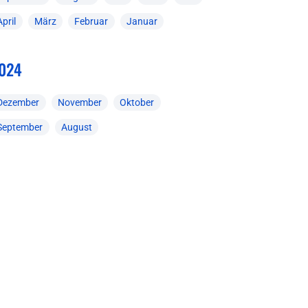
April
März
Februar
Januar
024
Dezember
November
Oktober
September
August