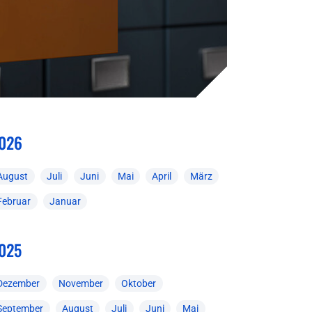
026
August
Juli
Juni
Mai
April
März
Februar
Januar
025
Dezember
November
Oktober
September
August
Juli
Juni
Mai