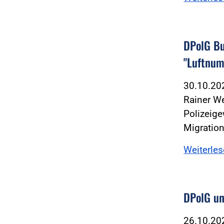
DPolG Bu
"Luftnu
30.10.2
Rainer W
Polizeige
Migratio
Weiterle
DPolG un
26.10.2