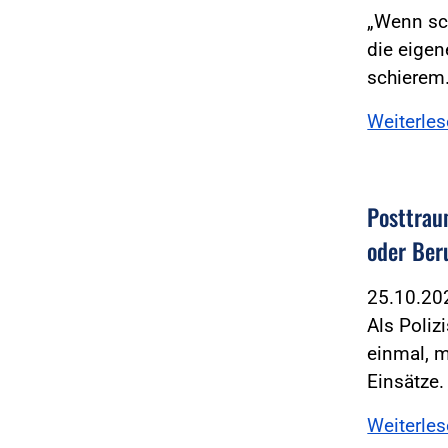
„Wenn sch
die eigen
schiere
Weiterle
Posttrau
oder Ber
25.10.2
Als Poliz
einmal, 
Einsätze.
Weiterle