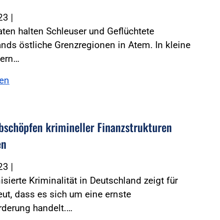
023
|
ten halten Schleuser und Geflüchtete
nds östliche Grenzregionen in Atem. In kleine
tern…
sen
bschöpfen krimineller Finanzstrukturen
en
023
|
isierte Kriminalität in Deutschland zeigt für
ut, dass es sich um eine ernste
rderung handelt.…