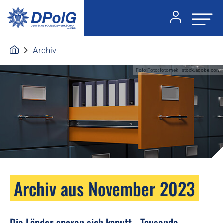
Archiv
Foto:Foto: fotomek - stock.adobe.com
Archiv aus November 2023
Die Länder sparen sich kaputt - Tausende