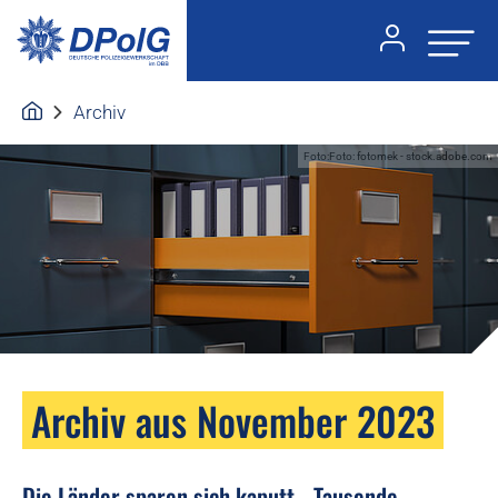
Archiv
Foto:Foto: fotomek - stock.adobe.com
Archiv aus November 2023
Die Länder sparen sich kaputt - Tausende