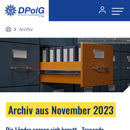
Archiv
Foto:Foto: fotomek - stock.adobe.com
Archiv aus November 2023
Die Länder sparen sich kaputt - Tausende