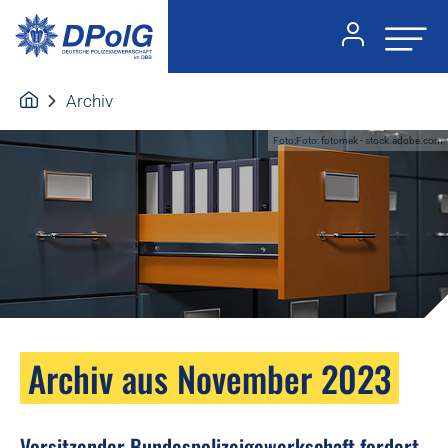
Archiv
Foto:Foto: fotomek - stock.adobe.com
Archiv aus November 2023
Vorsitzender Bundespolizeigewerkschaft fordert