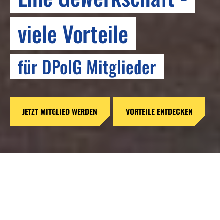
RESPEKT
viele Vorteile
Bringen wir #mehrAchtung
für DPolG Mitglieder
auf die Straße
JETZT MITGLIED WERDEN
MEHR ERFAHREN ZUR INITIATIVE
VORTEILE ENTDECKEN
Reformen ohne Verstand –
Gefahren für unsere