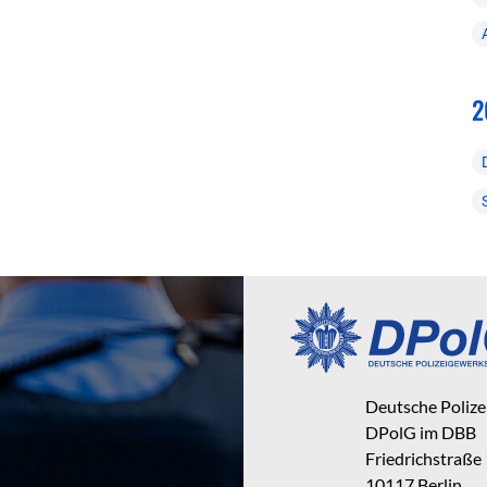
2
Deutsche Poliz
DPolG im DBB
Friedrichstraße
10117 Berlin