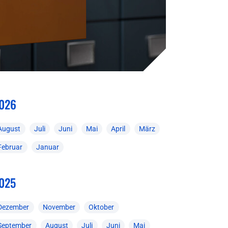
026
August
Juli
Juni
Mai
April
März
Februar
Januar
025
Dezember
November
Oktober
September
August
Juli
Juni
Mai