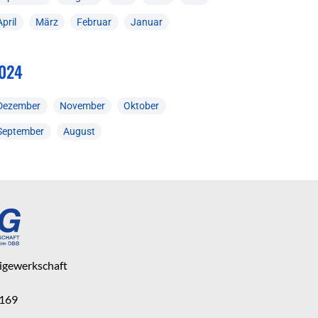
April
März
Februar
Januar
024
Dezember
November
Oktober
September
August
eigewerkschaft
 169