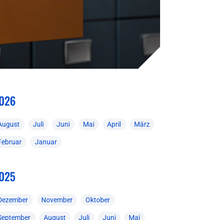
026
August
Juli
Juni
Mai
April
März
Februar
Januar
025
Dezember
November
Oktober
September
August
Juli
Juni
Mai