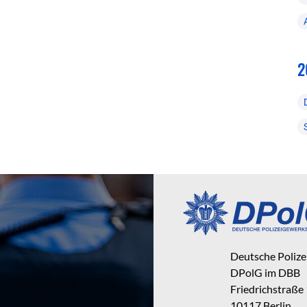
2
Deutsche Poliz
DPolG im DBB
Friedrichstraße
10117 Berlin