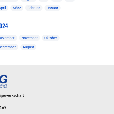
April
März
Februar
Januar
024
Dezember
November
Oktober
September
August
eigewerkschaft
 169