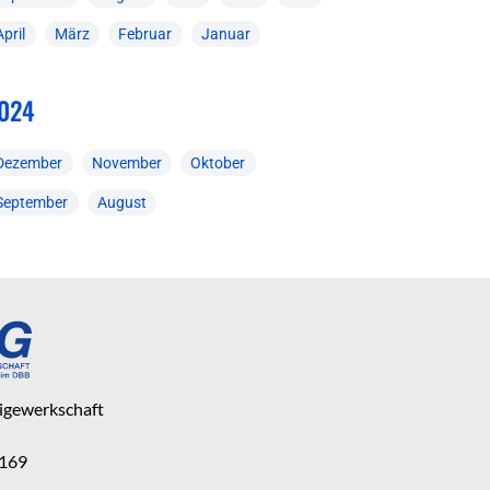
April
März
Februar
Januar
024
Dezember
November
Oktober
September
August
eigewerkschaft
 169