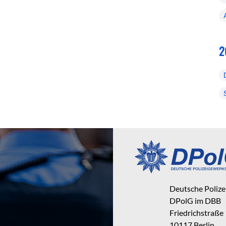
2
Deutsche Poliz
DPolG im DBB
Friedrichstraße
10117 Berlin