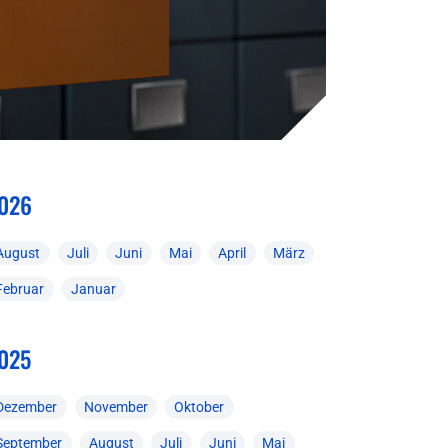
026
August
Juli
Juni
Mai
April
März
Februar
Januar
025
Dezember
November
Oktober
September
August
Juli
Juni
Mai