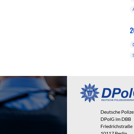
2
Deutsche Poliz
DPolG im DBB
Friedrichstraße
10117 Berlin