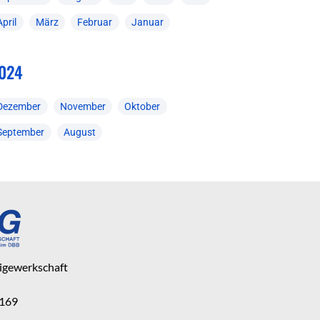
April
März
Februar
Januar
024
Dezember
November
Oktober
September
August
eigewerkschaft
 169