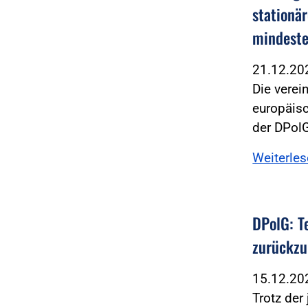
stationä
mindeste
21.12.2
Die verei
europäis
der DPol
Weiterle
DPolG: T
zurückzu
15.12.2
Trotz der