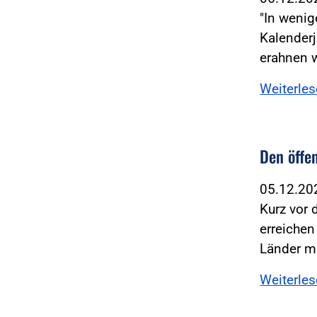
"In weni
Kalenderj
erahnen 
Weiterle
Den öffen
05.12.2
Kurz vor 
erreichen
Länder m
Weiterle