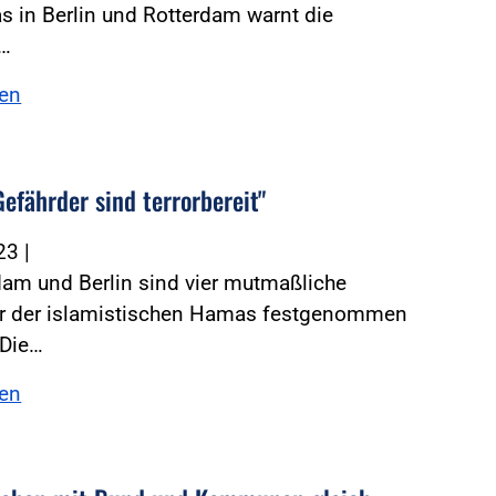
 in Berlin und Rotterdam warnt die
e…
sen
efährder sind terrorbereit"
023
|
dam und Berlin sind vier mutmaßliche
er der islamistischen Hamas festgenommen
„Die…
sen