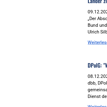
Länder z
09.12.2
„Der Absc
Bund und
Ulrich Si
Weiterle
DPolG: "
08.12.2
dbb, DPo
gemeinsa
Dienst de
Weiterle