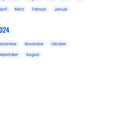
April
März
Februar
Januar
024
Dezember
November
Oktober
September
August