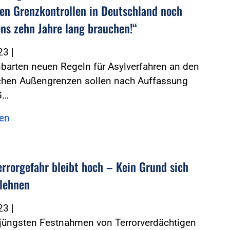
ren Grenzkontrollen in Deutschland noch
ns zehn Jahre lang brauchen!“
023
|
nbarten neuen Regeln für Asylverfahren an den
chen Außengrenzen sollen nach Auffassung
G…
sen
errorgefahr bleibt hoch – Kein Grund sich
lehnen
023
|
 jüngsten Festnahmen von Terrorverdächtigen