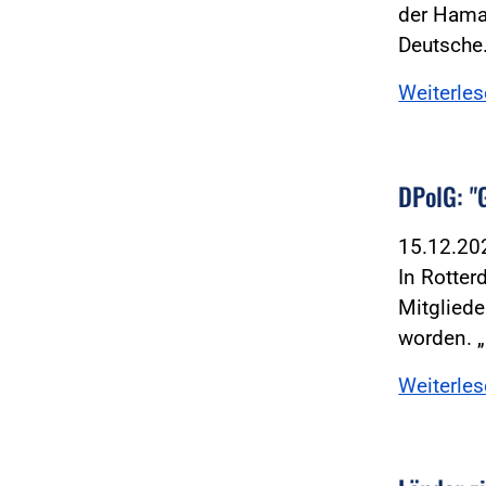
der Hamas
Deutsch
Weiterle
DPolG: "G
15.12.2
In Rotter
Mitglied
worden. 
Weiterle