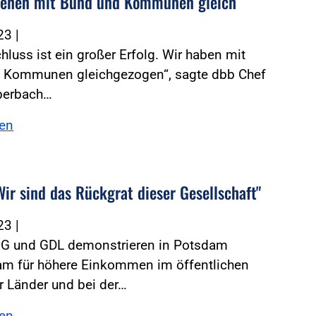
iehen mit Bund und Kommunen gleich
023
|
hluss ist ein großer Erfolg. Wir haben mit
 Kommunen gleichgezogen“, sagte dbb Chef
lberbach…
sen
Wir sind das Rückgrat dieser Gesellschaft"
023
|
lG und GDL demonstrieren in Potsdam
m für höhere Einkommen im öffentlichen
r Länder und bei der…
sen