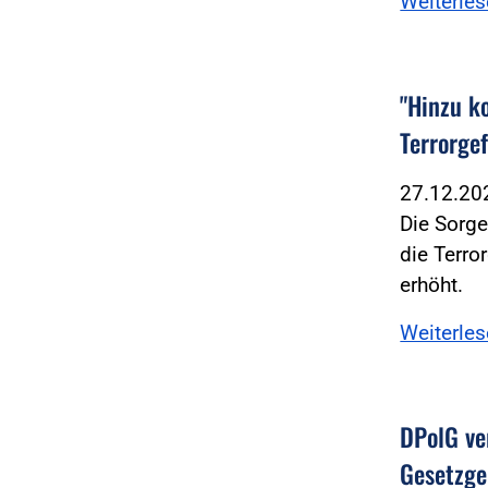
Weiterle
"Hinzu k
Terrorge
27.12.2
Die Sorge
die Terro
erhöht.
Weiterle
DPolG ve
Gesetzge