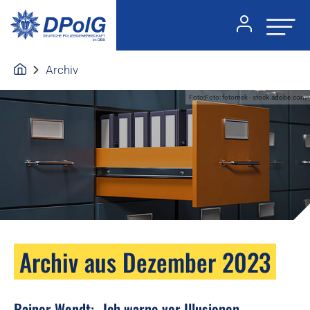
Archiv
Foto:Foto: fotomek - stock.adobe.com
Archiv aus Dezember 2023
Rainer Wendt: „Ich warne vor Illusionen.