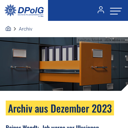
Archiv
Foto:Foto: fotomek - stock.adobe.com
Archiv aus Dezember 2023
Rainer Wendt: „Ich warne vor Illusionen.