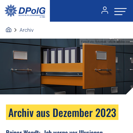
Archiv
Foto:Foto: fotomek - stock.adobe.com
Archiv aus Dezember 2023
Rainer Wendt: „Ich warne vor Illusionen.