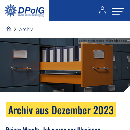
Archiv
Foto:Foto: fotomek - stock.adobe.com
Archiv aus Dezember 2023
Rainer Wendt: „Ich warne vor Illusionen.