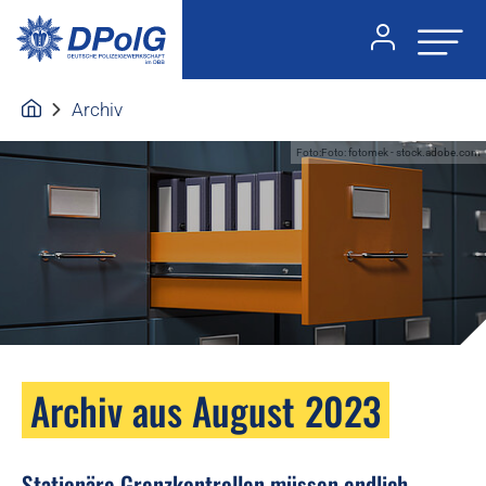
Archiv
Foto:Foto: fotomek - stock.adobe.com
Archiv aus August 2023
Stationäre Grenzkontrollen müssen endlich