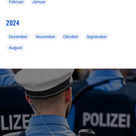
Februar
Januar
2024
Dezember
November
Oktober
September
August