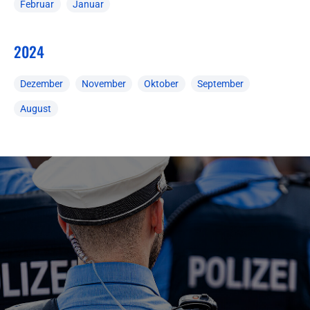
Februar
Januar
2024
Dezember
November
Oktober
September
August