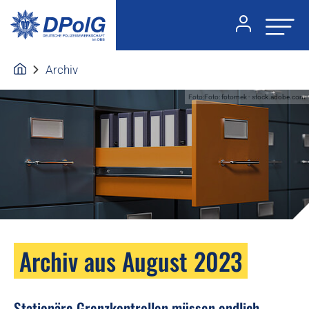
Archiv
Foto:Foto: fotomek - stock.adobe.com
Archiv aus August 2023
Stationäre Grenzkontrollen müssen endlich