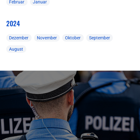
Februar
Januar
2024
Dezember
November
Oktober
September
August