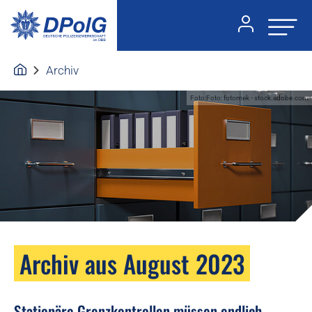
Archiv
Foto:Foto: fotomek - stock.adobe.com
Archiv aus August 2023
Stationäre Grenzkontrollen müssen endlich