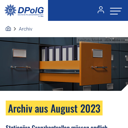
Archiv
Foto:Foto: fotomek - stock.adobe.com
Archiv aus August 2023
Stationäre Grenzkontrollen müssen endlich