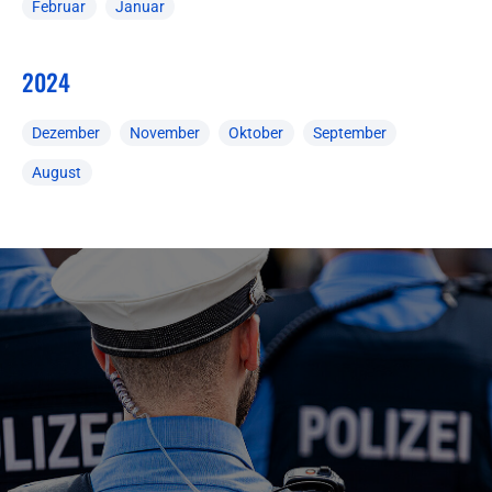
Februar
Januar
2024
Dezember
November
Oktober
September
August