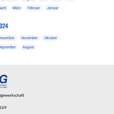
April
März
Februar
Januar
024
Dezember
November
Oktober
September
August
eigewerkschaft
 169