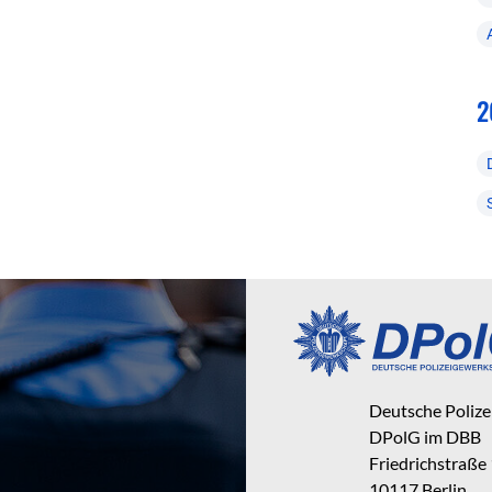
2
Deutsche Poliz
DPolG im DBB
Friedrichstraße
10117 Berlin