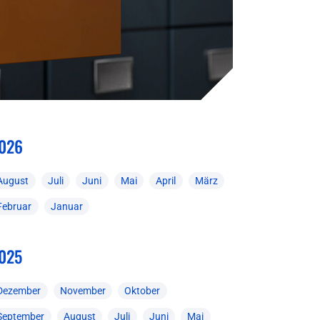
026
August
Juli
Juni
Mai
April
März
Februar
Januar
025
Dezember
November
Oktober
September
August
Juli
Juni
Mai