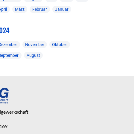
April
März
Februar
Januar
024
Dezember
November
Oktober
September
August
eigewerkschaft
 169