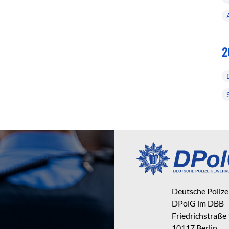
2
Deutsche Poliz
DPolG im DBB
Friedrichstraße
10117 Berlin