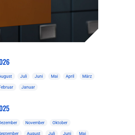
026
August
Juli
Juni
Mai
April
März
Februar
Januar
025
Dezember
November
Oktober
September
August
Juli
Juni
Mai