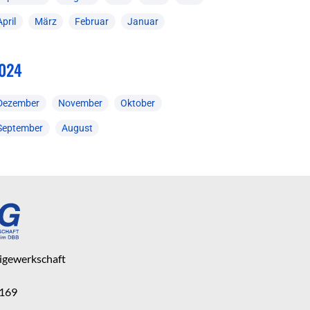
April
März
Februar
Januar
024
Dezember
November
Oktober
September
August
eigewerkschaft
 169