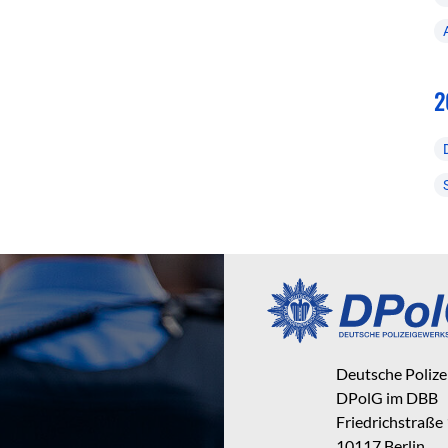
2
Deutsche Poliz
DPolG im DBB
Friedrichstraße
10117 Berlin