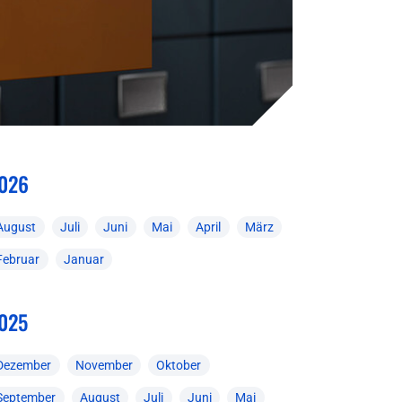
026
August
Juli
Juni
Mai
April
März
Februar
Januar
025
Dezember
November
Oktober
September
August
Juli
Juni
Mai