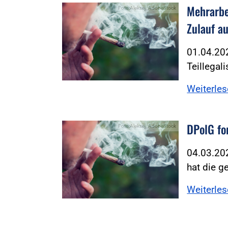
Mehrarbe
Foto:Aleksej_AdobeStock
Zulauf a
01.04.202
Teillegal
Weiterle
DPolG fo
Foto:Aleksej_AdobeStock
04.03.202
hat die g
Weiterle