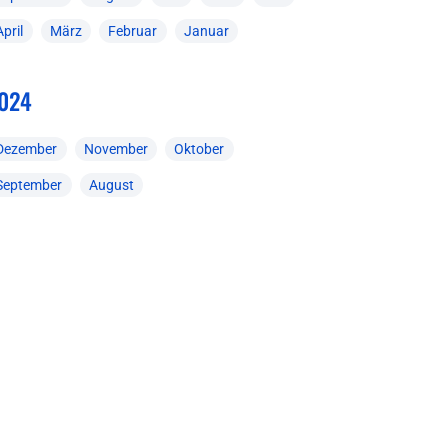
April
März
Februar
Januar
024
Dezember
November
Oktober
September
August