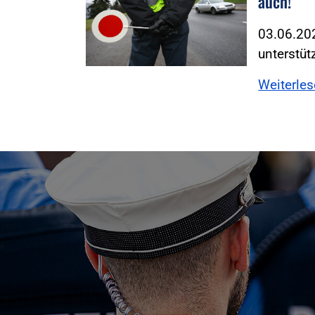
auch!
03.06.202
unterstüt
Weiterle