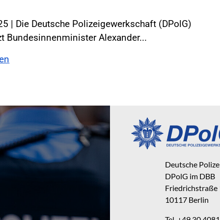
5 | Die Deutsche Polizeigewerkschaft (DPolG)
zt Bundesinnenminister Alexander...
sen
Deutsche Poliz
DPolG im DBB
Friedrichstraße
10117 Berlin
Tel. +49 30 40