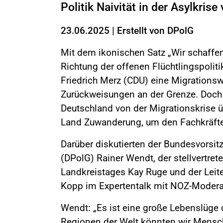
Politik Naivität in der Asylkrise 
23.06.2025
|
Erstellt von
DPolG
Mit dem ikonischen Satz „Wir schaffe
Richtung der offenen Flüchtlingspolitik
Friedrich Merz (CDU) eine Migrations
Zurückweisungen an der Grenze. Doch 
Deutschland von der Migrationskrise ü
Land Zuwanderung, um den Fachkräf
Darüber diskutierten der Bundesvorsi
(DPolG) Rainer Wendt, der stellvertre
Landkreistages Kay Ruge und der Leite
Kopp im Expertentalk mit NOZ-Modera
Wendt: „Es ist eine große Lebenslüge d
Regionen der Welt könnten wir Mensc