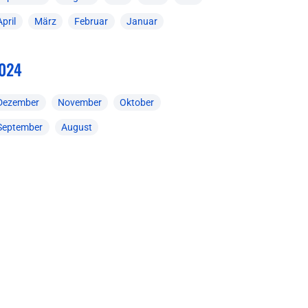
April
März
Februar
Januar
024
Dezember
November
Oktober
September
August