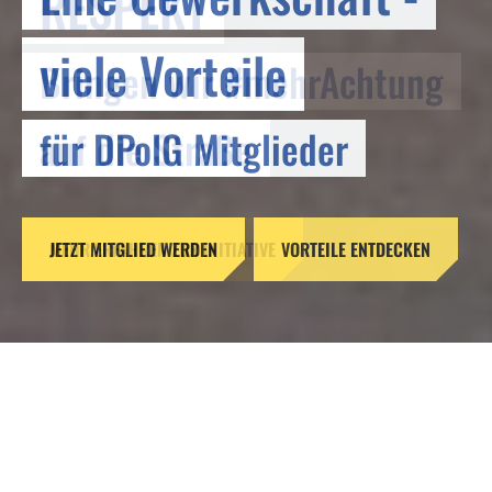
RESPEKT
viele Vorteile
Bringen wir #mehrAchtung
für DPolG Mitglieder
auf die Straße
JETZT MITGLIED WERDEN
MEHR ERFAHREN ZUR INITIATIVE
VORTEILE ENTDECKEN
Reformen ohne Verstand –
Gefahren für unsere