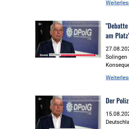
Weiterle
"Debatte
Foto:Foto: Screenshot ZDF frontal
am Platz
27.08.20
Solingen 
Konseque
Weiterle
Der Poliz
Foto:Foto: Screenshot ZDF frontal
15.08.202
Deutschla