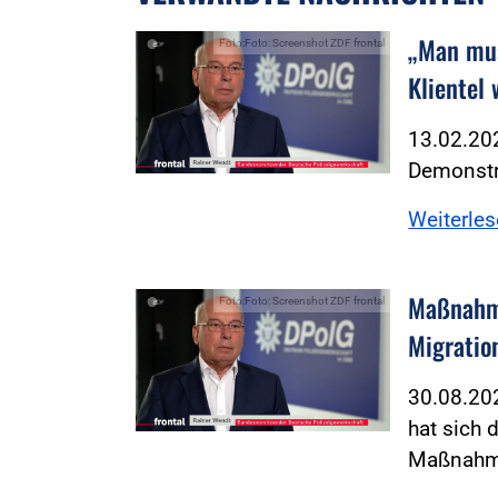
„Man mus
Foto:Foto: Screenshot ZDF frontal
Klientel
13.02.202
Demonstra
Weiterle
Maßnahme
Foto:Foto: Screenshot ZDF frontal
Migratio
30.08.20
hat sich 
Maßnahme