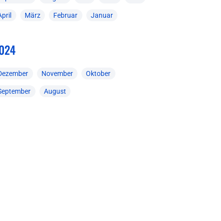
April
März
Februar
Januar
024
Dezember
November
Oktober
September
August