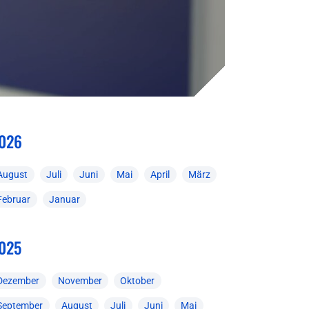
026
August
Juli
Juni
Mai
April
März
Februar
Januar
025
Dezember
November
Oktober
September
August
Juli
Juni
Mai