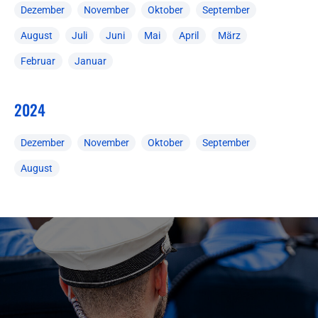
Dezember
November
Oktober
September
August
Juli
Juni
Mai
April
März
Februar
Januar
2024
Dezember
November
Oktober
September
August