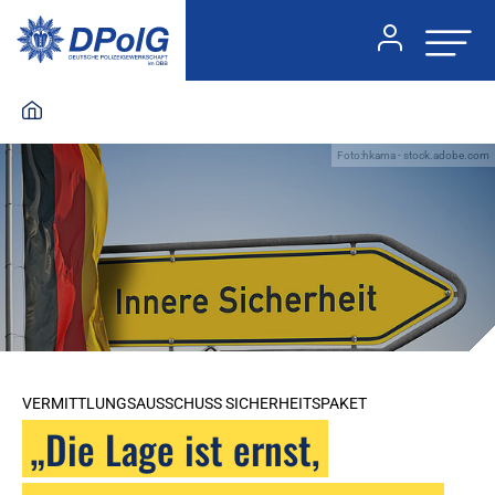
Foto:hkama - stock.adobe.com
VERMITTLUNGSAUSSCHUSS SICHERHEITSPAKET
„Die Lage ist ernst,