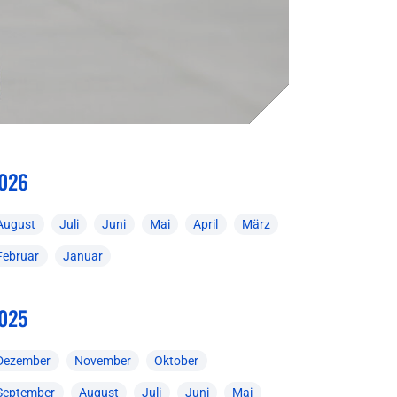
026
August
Juli
Juni
Mai
April
März
Februar
Januar
025
Dezember
November
Oktober
September
August
Juli
Juni
Mai