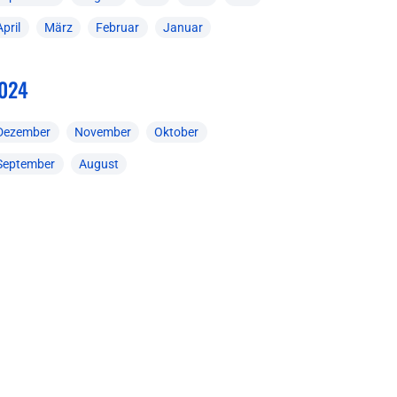
April
März
Februar
Januar
024
Dezember
November
Oktober
September
August