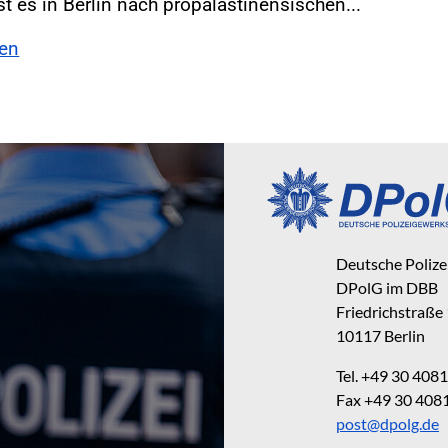
ist es in Berlin nach propalästinensischen...
sen
Deutsche Poliz
DPolG im DBB
Friedrichstraße
10117 Berlin
Tel. +49 30 40
Fax +49 30 40
post@dpolg.de