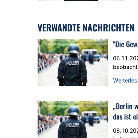
VERWANDTE NACHRICHTEN
"Die Gewa
Foto:Foto: Andrey Popov - stock.adobe.com
06.11.202
beobachte
Weiterle
„Berlin 
Foto:Foto: Andrey Popov - stock.adobe.com
das ist 
08.10.20