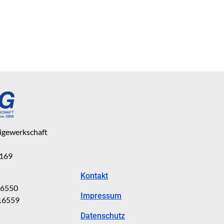
eigewerkschaft
 169
Kontakt
816550
Impressum
816559
Datenschutz