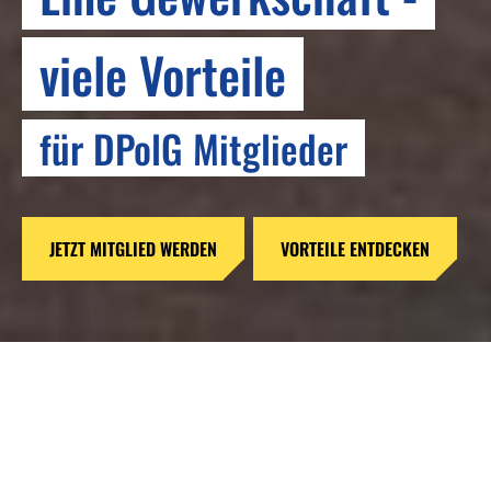
RESPEKT
viele Vorteile
Bringen wir #mehrAchtung
für DPolG Mitglieder
auf die Straße
JETZT MITGLIED WERDEN
MEHR ERFAHREN ZUR INITIATIVE
VORTEILE ENTDECKEN
Reformen ohne Verstand –
Gefahren für unsere