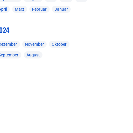
April
März
Februar
Januar
024
Dezember
November
Oktober
September
August