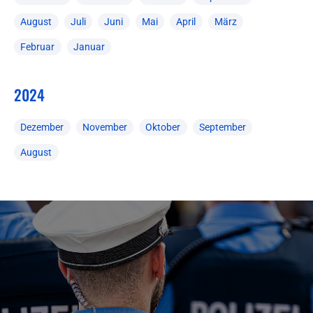
August
Juli
Juni
Mai
April
März
Februar
Januar
2024
Dezember
November
Oktober
September
August