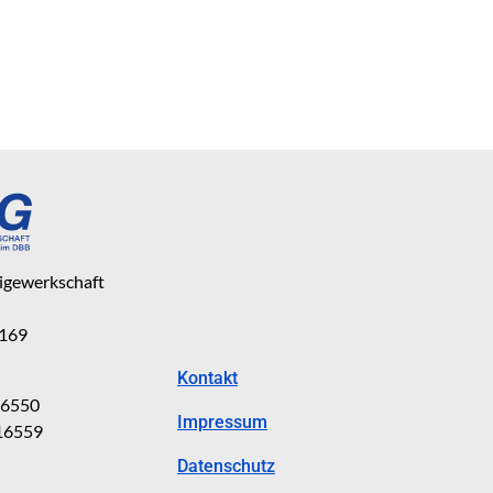
eigewerkschaft
 169
Kontakt
816550
Impressum
816559
Datenschutz