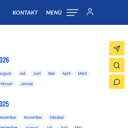
KONTAKT
MENÜ
026
August
Juli
Juni
Mai
April
März
Februar
Januar
025
Dezember
November
Oktober
September
August
Juli
Juni
Mai