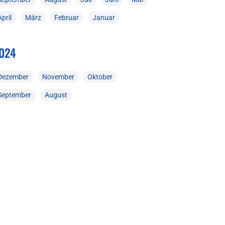
April
März
Februar
Januar
024
Dezember
November
Oktober
September
August