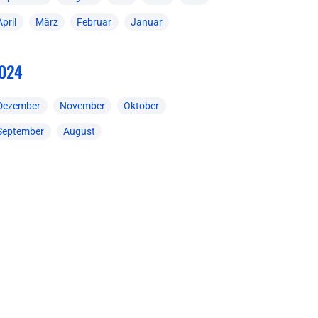
April
März
Februar
Januar
024
Dezember
November
Oktober
September
August