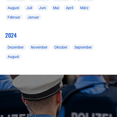
August
Juli
Juni
Mai
April
März
Februar
Januar
2024
Dezember
November
Oktober
September
August