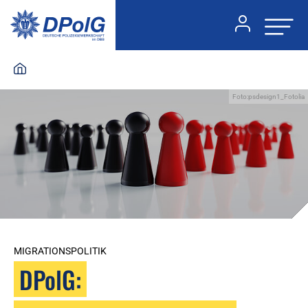
Foto:psdesign1_Fotolia
MIGRATIONSPOLITIK
DPolG: