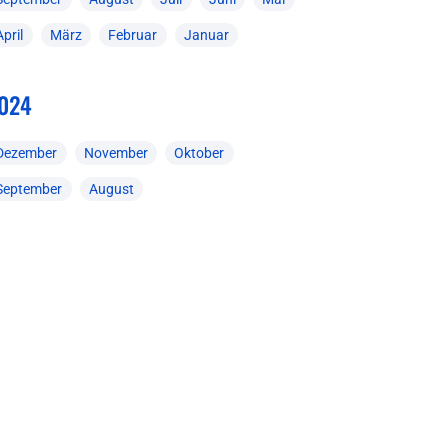
April
März
Februar
Januar
024
Dezember
November
Oktober
September
August