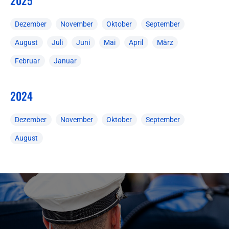
2025
Dezember
November
Oktober
September
August
Juli
Juni
Mai
April
März
Februar
Januar
2024
Dezember
November
Oktober
September
August