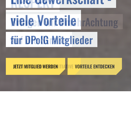
RESPEKT
viele Vorteile
Bringen wir #mehrAchtung
für DPolG Mitglieder
auf die Straße
JETZT MITGLIED WERDEN
MEHR ERFAHREN ZUR INITIATIVE
VORTEILE ENTDECKEN
Reformen ohne Verstand –
Gefahren für unsere