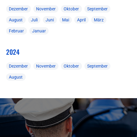
Dezember
November
Oktober
September
August
Juli
Juni
Mai
April
März
Februar
Januar
2024
Dezember
November
Oktober
September
August