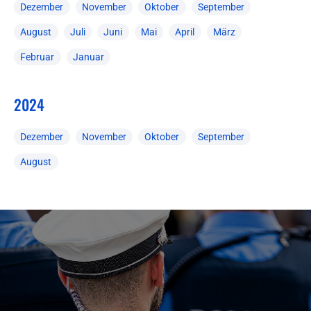
Dezember
November
Oktober
September
August
Juli
Juni
Mai
April
März
Februar
Januar
2024
Dezember
November
Oktober
September
August