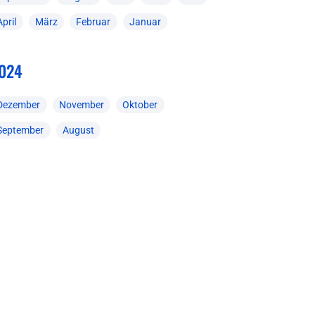
April
März
Februar
Januar
024
Dezember
November
Oktober
September
August