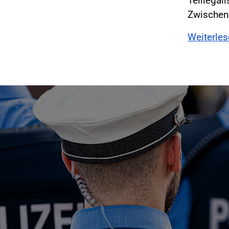
Teillegal
Zwischenb
Weiterle