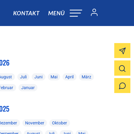
KONTAKT
MENÜ
026
August
Juli
Juni
Mai
April
März
Februar
Januar
025
Dezember
November
Oktober
September
August
Juli
Juni
Mai