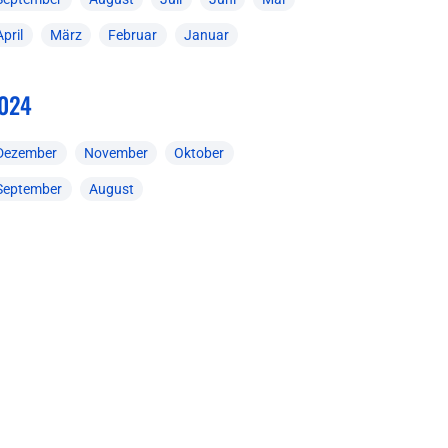
April
März
Februar
Januar
024
Dezember
November
Oktober
September
August