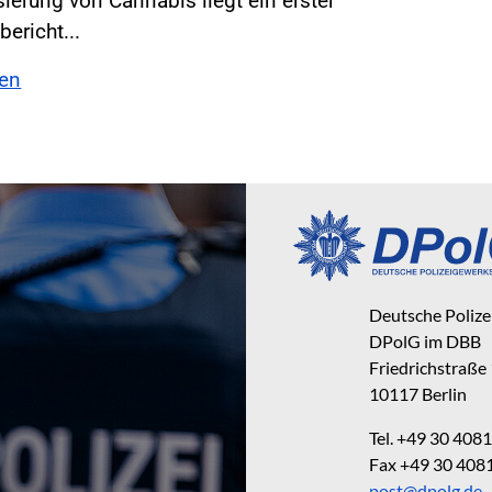
isierung von Cannabis liegt ein erster
ericht...
sen
Deutsche Poliz
DPolG im DBB
Friedrichstraße
10117 Berlin
Tel. +49 30 40
Fax +49 30 40
post@dpolg.de